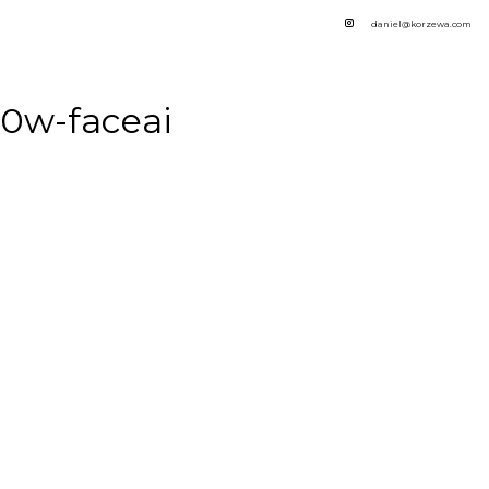
daniel@korzewa.com
00w-faceai