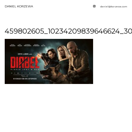
DANIEL KORZEWA
daniel@korzewa.com
459802605_10234209839646624_30