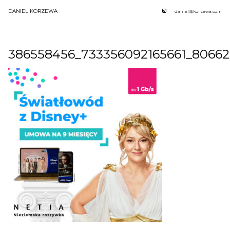
DANIEL KORZEWA
daniel@korzewa.com
386558456_733356092165661_8066