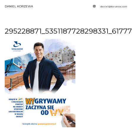
DANIEL KORZEWA
daniel@korzewa.com
295228871_5351187728298331_61777