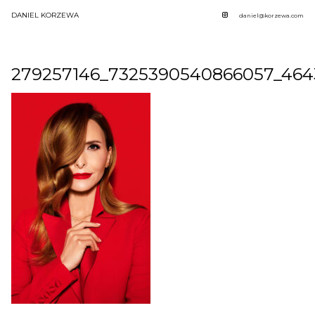
DANIEL KORZEWA
daniel@korzewa.com
279257146_7325390540866057_464